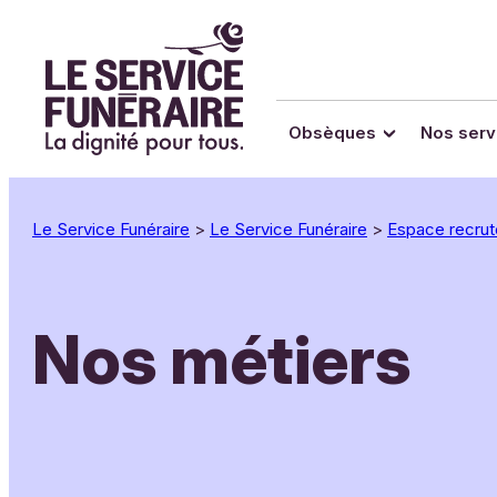
Panneau de gestion des cookies
Aller
au
contenu
Obsèques
Nos serv
Le Service Funéraire
>
Le Service Funéraire
>
Espace recru
Nos métiers