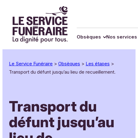
Panneau de gestion des cookies
Aller
au
contenu
Obsèques
Nos services
Le Service Funéraire
>
Obsèques
>
Les étapes
>
Transport du défunt jusqu’au lieu de recueillement.
Transport du
défunt jusqu’au
lieu de