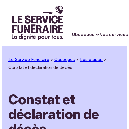
Panneau de gestion des cookies
Aller
au
contenu
Obsèques
Nos services
Le Service Funéraire
>
Obsèques
>
Les étapes
>
Constat et déclaration de décès.
Constat et
déclaration de
décès.