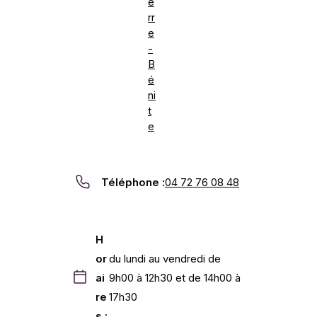
e
rr
e
-
B
é
ni
t
e
Téléphone :
04 72 76 08 48
H
or
du lundi au vendredi de
ai
9h00 à 12h30 et de 14h00 à
re
17h30
s :