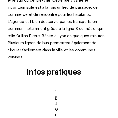
et le sud du centre-ville. Cette rue vivante et
incontournable est à la fois un lieu de passage, de
commerce et de rencontre pour les habitants.
L’agence est bien desservie par les transports en
commun, notamment grâce à la ligne B du métro, qui
relie Oullins Pierre-Bénite à Lyon en quelques minutes.
Plusieurs lignes de bus permettent également de
circuler facilement dans la ville et les communes
voisines.
Infos pratiques
1
9
4
G
r