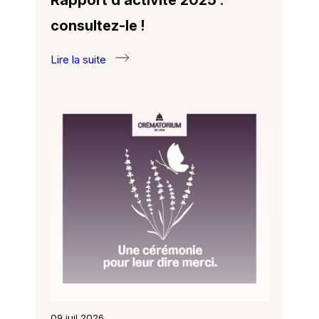
consultez-le !
Lire la suite
:
Rapport
d’activité
2025 :
consultez-
le !
09 juil 2026