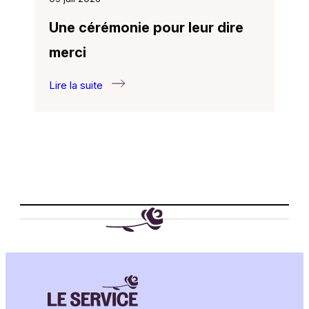
Une cérémonie pour leur dire
merci
Lire la suite
:
Une
cérémonie
pour
leur
dire
merci