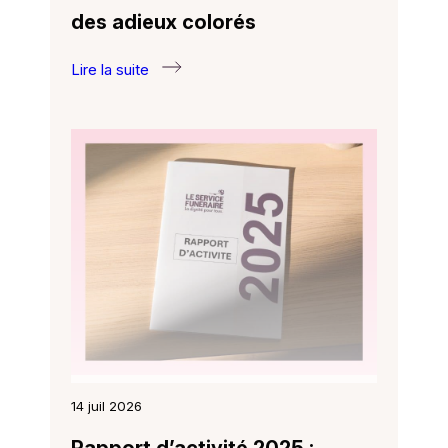
des adieux colorés
Lire la suite
:
Des
papillons
de
papier
pour
des
adieux
colorés
14 juil 2026
Rapport d’activité 2025 :