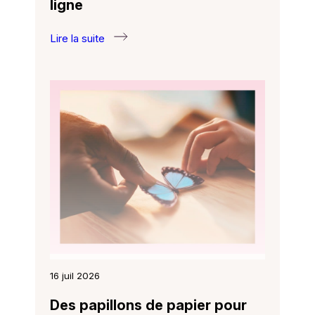
ligne
Lire la suite
:
Nouveau :
un
Espace
famille
en
ligne
16 juil 2026
Des papillons de papier pour