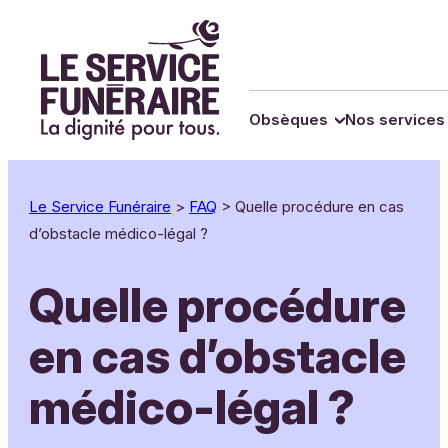
Panneau de gestion des cookies
Aller
au
contenu
Obsèques
Nos services
Le Service Funéraire
>
FAQ
>
Quelle procédure en cas
d’obstacle médico-légal ?
Quelle procédure
en cas d’obstacle
médico-légal ?