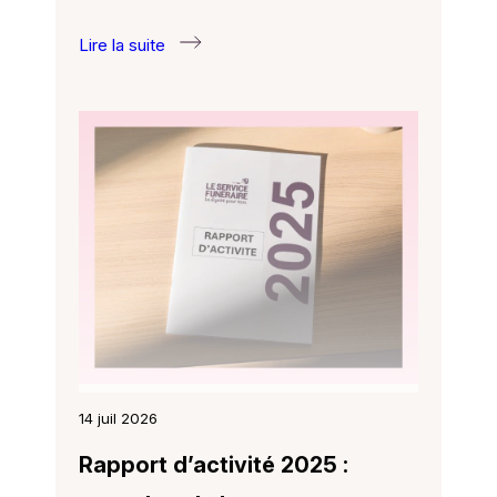
Lire la suite
:
Des
papillons
de
papier
pour
des
adieux
colorés
14 juil 2026
Rapport d’activité 2025 :