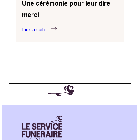
Une cérémonie pour leur dire
merci
Lire la suite
:
Une
cérémonie
pour
leur
dire
merci