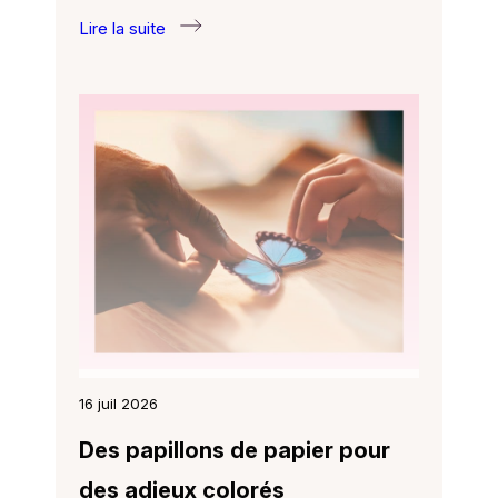
Lire la suite
:
Nouveau :
un
Espace
famille
en
ligne
16 juil 2026
Des papillons de papier pour
des adieux colorés