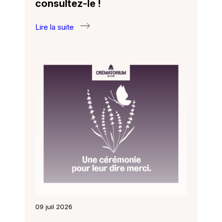
consultez-le !
Lire la suite
:
Rapport
d’activité
2025 :
consultez-
le !
09 juil 2026