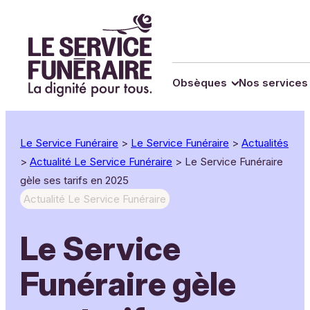
Panneau de gestion des cookies
Aller
au
contenu
Obsèques
Nos services
Le Service Funéraire
>
Le Service Funéraire
>
Actualités
>
Actualité Le Service Funéraire
>
Le Service Funéraire
gèle ses tarifs en 2025
Actualité Le Service Funéraire
Le Service
Funéraire gèle