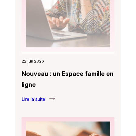
22 juil 2026
Nouveau : un Espace famille en
ligne
Lire la suite
:
Nouveau :
un
Espace
famille