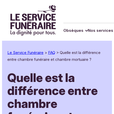
Panneau de gestion des cookies
Aller
au
contenu
Obsèques
Nos services
Le Service Funéraire
>
FAQ
>
Quelle est la différence
entre chambre funéraire et chambre mortuaire ?
Quelle est la
différence entre
chambre