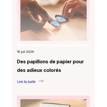
en
ligne
16 juil 2026
Des papillons de papier pour
des adieux colorés
Lire la suite
:
Des
papillons
de