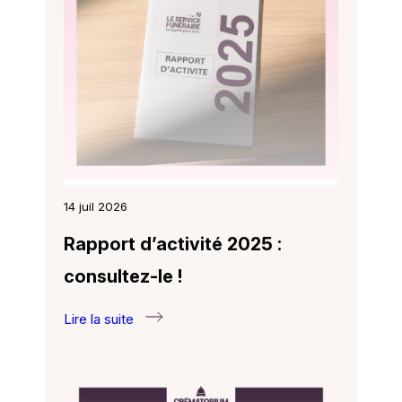
papier
pour
des
adieux
colorés
14 juil 2026
Rapport d’activité 2025 :
consultez-le !
Lire la suite
:
Rapport
d’activité