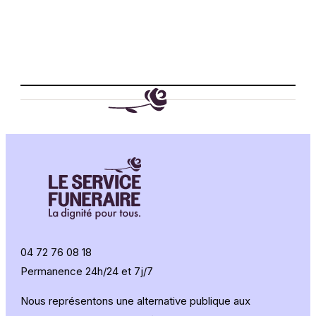
cérémonie
pour
leur
dire
merci
04 72 76 08 18
Permanence 24h/24 et 7j/7
Nous représentons une alternative publique aux