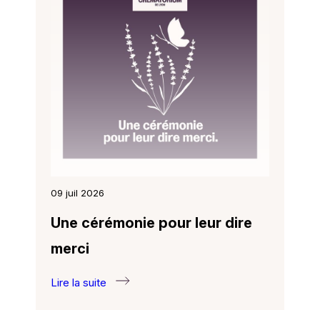
2025 :
consultez-
le !
09 juil 2026
Une cérémonie pour leur dire
merci
Lire la suite
:
Une