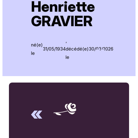
Henriette
GRAVIER
,
né(e)
31/05/1934
décédé(e)
30/03/2026
le
le