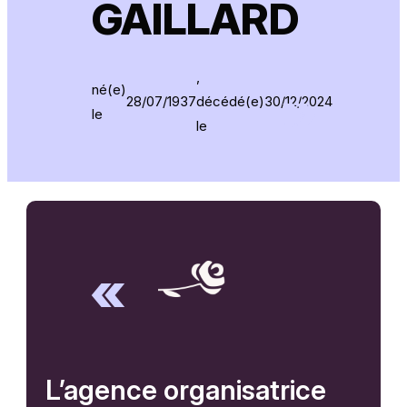
GAILLARD
,
né(e)
28/07/1937
décédé(e)
30/12/2024
le
le
L’agence organisatrice