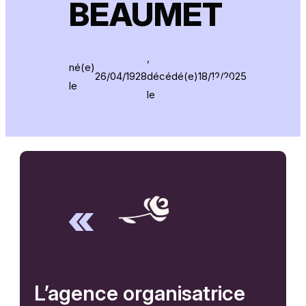
BEAUMET
,
né(e)
26/04/1928
décédé(e)
18/12/2025
le
le
L’agence organisatrice