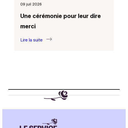
09 juil 2026
Une cérémonie pour leur dire
merci
Lire la suite
:
Une
cérémonie
pour
leur
dire
merci