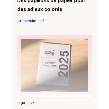
Des papillons de papier pour
des adieux colorés
Lire la suite
:
Des
papillons
de
papier
pour
des
adieux
colorés
14 juil 2026