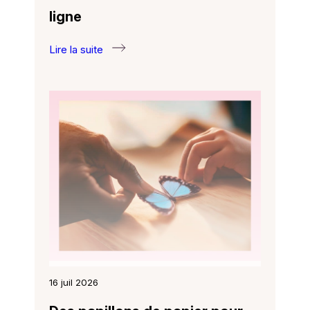
ligne
Lire la suite
:
Nouveau :
un
Espace
famille
en
ligne
16 juil 2026