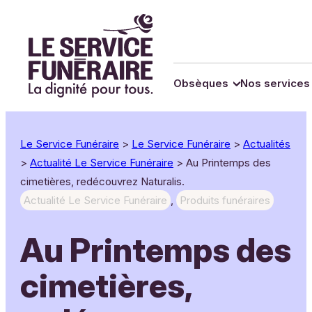
Panneau de gestion des cookies
Aller
au
contenu
Obsèques
Nos services
Le Service Funéraire
>
Le Service Funéraire
>
Actualités
>
Actualité Le Service Funéraire
>
Au Printemps des
cimetières, redécouvrez Naturalis.
Actualité Le Service Funéraire
, 
Produits funéraires
Au Printemps des
cimetières,