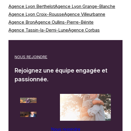
Panneau de gestion des cookies
Agence Lyon Berthelot
Agence Lyon Grange-Blanche
Agence Lyon Croix-Rousse
Agence Villeurbanne
Agence Bron
Agence Oullins-Pierre-Bénite
Agence Tassin-la-Demi-Lune
Agence Corbas
NOUS REJOINDRE
Rejoignez une équipe engagée et
passionnée.
Nous rejoindre